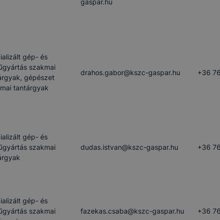
gaspar.hu
ializált gép- és
űgyártás szakmai
drahos.gabor​@kszc-gaspar.hu
+36 76
árgyak, gépészet
mai tantárgyak
ializált gép- és
űgyártás szakmai
dudas.istvan​@kszc-gaspar.hu
+36 76
árgyak
ializált gép- és
űgyártás szakmai
fazekas.csaba​@kszc-gaspar.hu
+36 76