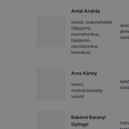
Antal András
oktató, szakmafelelős
spec
(Gépjármű
járm
mechatronikus,
tant
Gépjármű-
mechatronikai
technikus)
Aros Károly
épít
oktató,
tant
munkaközösség-
vezető
Bakóné Baranyi
fodr
Györgyi
tant