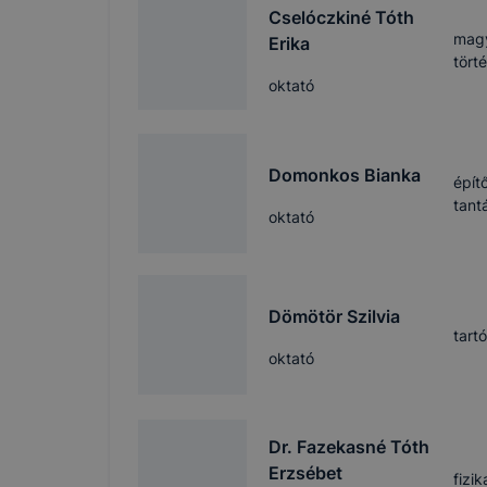
böngészőjé
Cselóczkiné Tóth
magy
Erika
tört
oktató
Domonkos Bianka
épít
tant
oktató
Dömötör Szilvia
tart
oktató
Dr. Fazekasné Tóth
Erzsébet
fizi