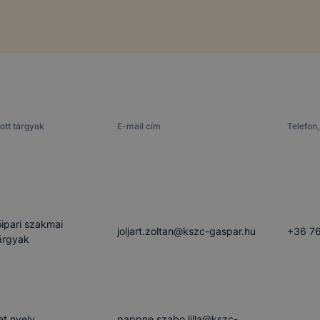
ott tárgyak
E-mail cím
Telefon,
őipari szakmai
joljart.zoltan​@kszc-gaspar.hu
+36 76
árgyak
t nyelv,
pappne.szabo.lilla​@kszc-