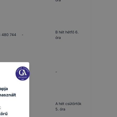
B hét hétfő 6.
 480 744
-
óra
 480 744
-
-
apja
használt
A hét csütörtök
 480 744
-
k
5. óra
körű