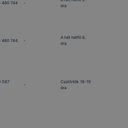
 480 744
-
óra
A hét hétfő 6.
 480 744
-
óra
0 587
Csütörtök 18-19
-
óra