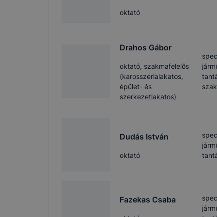
oktató
Drahos Gábor
spec
oktató, szakmafelelős
járm
(karosszérialakatos,
tant
épület- és
szak
szerkezetlakatos)
spec
Dudás István
járm
oktató
tant
spec
Fazekas Csaba
járm