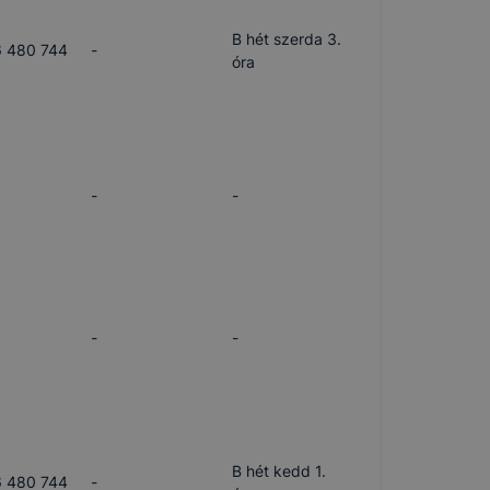
B hét szerda 3.
 480 744
-
óra
-
-
-
-
B hét kedd 1.
 480 744
-