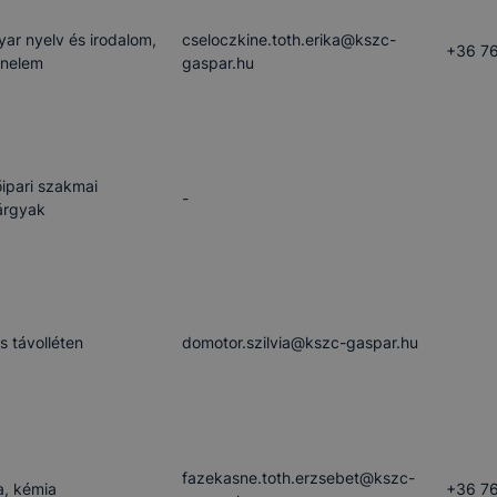
ben.
ar nyelv és irodalom,
cseloczkine.toth.erika​@kszc-
+36 76
énelem
gaspar.hu
őipari szakmai
-
árgyak
ós távolléten
domotor.szilvia​@kszc-gaspar.hu
fazekasne.toth.erzsebet​@kszc-
ka, kémia
+36 76