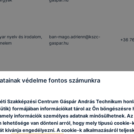
ar nyelv és irodalom,
ban-mago.adrienn​@kszc-
+36 76
énelem
gaspar.hu
atainak védelme fontos számunkra
matika, informatika
bodza.arpad​@kszc-gaspar.hu
+36 76
ti Szakképzési Centrum Gáspár András Technikum honl
sütik) formájában információkat tárol az Ön böngészésre 
amely információk személyes adatnak minősülhetnek. Az
bognar-nagy.gyongyi​@kszc-
nevelés
+36 76
n lehetősége van dönteni arról, hogy mely típusú cookie-
gaspar.hu
t kívánja engedélyezni. A cookie-k alkalmazásáról teljes