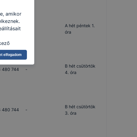
re, amikor
elkeznek.
A hét péntek 1.
llításait
 480 744
-
óra
kező
asználja Ön
et elfogadom
a, vagy
g jobb
B hét csütörtök
 480 744
-
tése.
4. óra
en modern
több
 de ezek
k célja
B hét csütörtök
 lehetővé
 480 744
-
3. óra
kcióinak
ödni