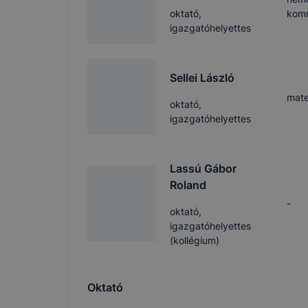
oktató,
kom
igazgatóhelyettes
Sellei László
mate
oktató,
igazgatóhelyettes
Lassú Gábor
Roland
-
oktató,
igazgatóhelyettes
(kollégium)
Oktató