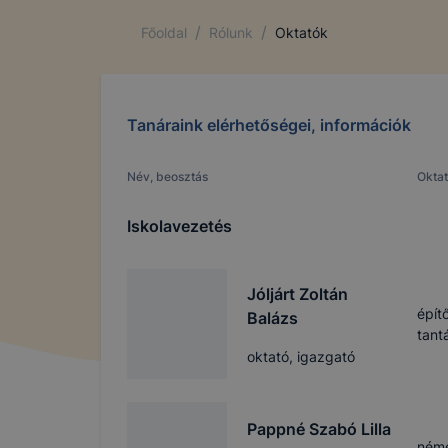
/
/
Főoldal
Rólunk
Oktatók
Tanáraink elérhetőségei, információk
Név, beosztás
Oktat
Iskolavezetés
Jóljárt Zoltán
épít
Balázs
tant
oktató, igazgató
Pappné Szabó Lilla
néme