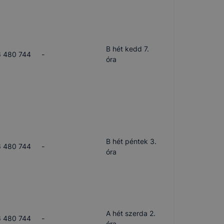
B hét kedd 7.
 480 744
-
óra
B hét péntek 3.
 480 744
-
óra
A hét szerda 2.
 480 744
-
óra