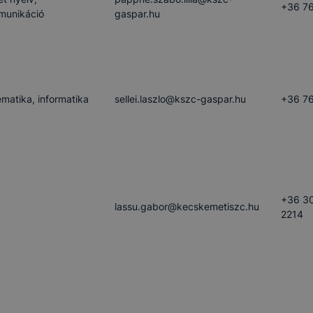
+36 76
munikáció
gaspar.hu
matika, informatika
sellei.laszlo​@kszc-gaspar.hu
+36 76
+36 3
lassu.gabor​@kecskemetiszc.hu
2214