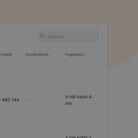
 mellék
Osztályfőnök
Fogadóóra
A hét kedd 4.
 480 744
-
óra
A hét hétfő 2.