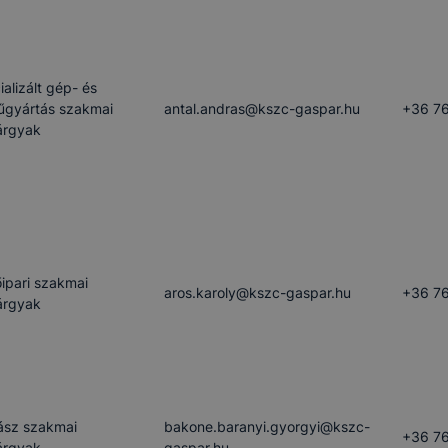
ializált gép- és
űgyártás szakmai
antal.andras​@kszc-gaspar.hu
+36 76
árgyak
őipari szakmai
aros.karoly​@kszc-gaspar.hu
+36 76
árgyak
ász szakmai
bakone.baranyi.gyorgyi​@kszc-
+36 76
árgyak
gaspar.hu