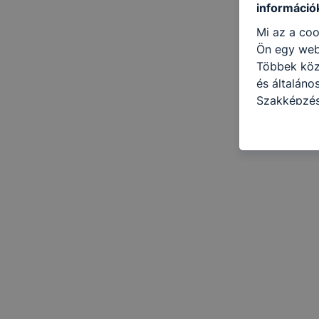
információ
Mi az a coo
Ön egy web
Többek közö
és általáno
Szakképzés
célokból ha
a honlapot 
használja l
felhasználó
Hogyan elle
böngésző en
böngésző a
általában m
honlapunk 
tétele, a c
előfordulha
teljes körű