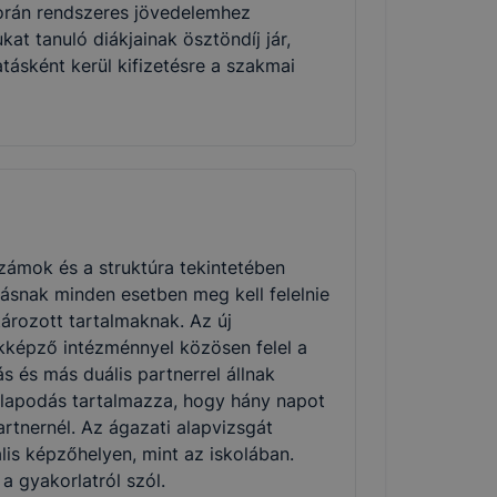
során rendszeres jövedelemhez
t tanuló diákjainak ösztöndíj jár,
ásként kerül kifizetésre a szakmai
zámok és a struktúra tekintetében
ásnak minden esetben meg kell felelnie
rozott tartalmaknak. Az új
kképző intézménnyel közösen felel a
s és más duális partnerrel állnak
állapodás tartalmazza, hogy hány napot
artnernél. Az ágazati alapvizsgát
lis képzőhelyen, mint az iskolában.
 gyakorlatról szól.