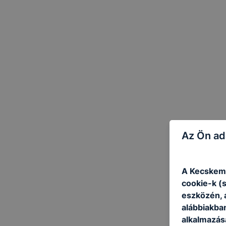
Az Ön ad
A Kecskemé
cookie-k (
eszközén, 
alábbiakba
alkalmazásá