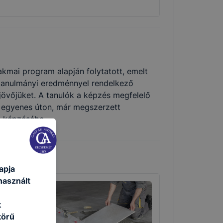
kmai program alapján folytatott, emelt
 tanulmányi eredménnyel rendelkező
 jövőjüket. A tanulók a képzés megfelelő
n egyenes úton, már megszerzett
ú képzésébe.
apja
használt
k
körű