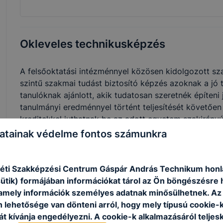
Okleveles technikusképzés
A felsőoktatási intézménnyel közösen kidolgozott sza
szintű szakmai tudást biztosító képzés azoknak a jó
tanulóknak ajánlott, akik tudatosan szeretnék építeni
tanulmányi eredménnyel történt teljesítését követőe
kreditekkel juthatnak be az adott egyetem szakirány
atainak védelme fontos számunkra
Szakmák
ti Szakképzési Centrum Gáspár András Technikum honl
sütik) formájában információkat tárol az Ön böngészésre 
amely információk személyes adatnak minősülhetnek. Az
n lehetősége van dönteni arról, hogy mely típusú cookie-
t kívánja engedélyezni. A cookie-k alkalmazásáról teljes