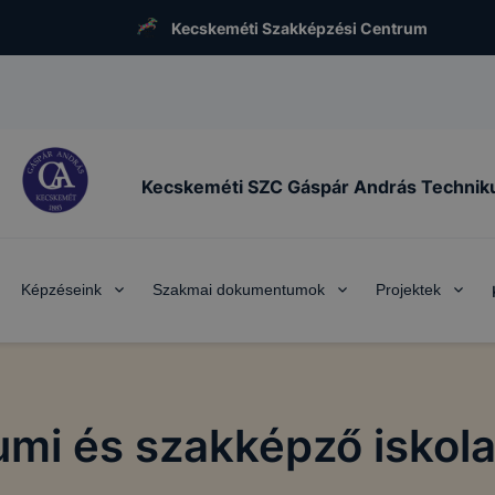
Kecskeméti Szakképzési Centrum
Kecskeméti SZC Gáspár András Techni
Képzéseink
Szakmai dokumentumok
Projektek
mi és szakképző iskola