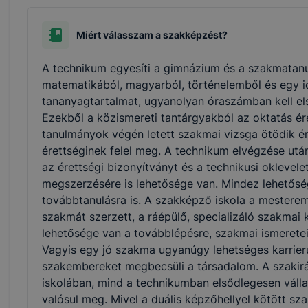
Miért válasszam a szakképzést?
A technikum egyesíti a gimnázium és a szakmatanu
matematikából, magyarból, történelemből és egy i
tananyagtartalmat, ugyanolyan óraszámban kell els
Ezekből a közismereti tantárgyakból az oktatás ére
tanulmányok végén letett szakmai vizsga ötödik ér
érettséginek felel meg. A technikum elvégzése utá
az érettségi bizonyítványt és a technikusi oklevel
megszerzésére is lehetősége van. Mindez lehetőség
továbbtanulásra is. A szakképző iskola a mesterem
szakmát szerzett, a ráépülő, specializáló szakm
lehetősége van a továbblépésre, szakmai ismerete
Vagyis egy jó szakma ugyanúgy lehetséges karrierut
szakembereket megbecsüli a társadalom. A szakir
iskolában, mind a technikumban elsődlegesen vállal
valósul meg. Mivel a duális képzőhellyel kötött s