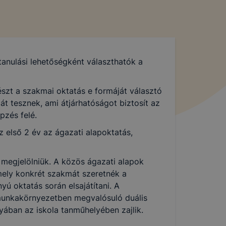
tanulási lehetőségként választhatók a
szt a szakmai oktatás e formáját választó
át tesznek, ami átjárhatóságot biztosít az
pzés felé.
 első 2 év az ágazati alapoktatás,
 megjelölniük. A közös ágazati alapok
mely konkrét szakmát szeretnék a
ú oktatás során elsajátítani. A
munkakörnyezetben megvalósuló duális
yában az iskola tanműhelyében zajlik.