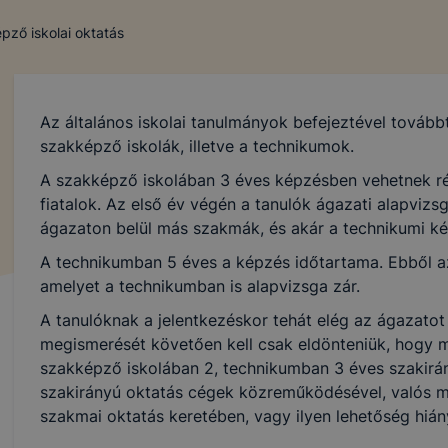
pző iskolai oktatás
Az általános iskolai tanulmányok befejeztével tovább
szakképző iskolák, illetve a technikumok.
A szakképző iskolában 3 éves képzésben vehetnek ré
fiatalok. Az első év végén a tanulók ágazati alapvizsg
ágazaton belül más szakmák, és akár a technikumi ké
A technikumban 5 éves a képzés időtartama. Ebből az
amelyet a technikumban is alapvizsga zár.
A tanulóknak a jelentkezéskor tehát elég az ágazatot
megismerését követően kell csak eldönteniük, hogy 
szakképző iskolában 2, technikumban 3 éves szakirány
szakirányú oktatás cégek közreműködésével, valós 
szakmai oktatás keretében, vagy ilyen lehetőség hián