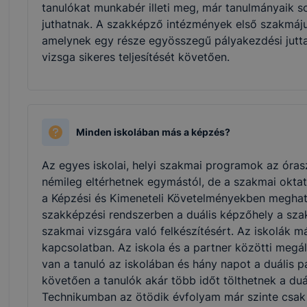
tanulókat munkabér illeti meg, már tanulmányaik 
juthatnak. A szakképző intézmények első szakmájuka
amelynek egy része egyösszegű pályakezdési juttat
vizsga sikeres teljesítését követően.
Minden iskolában más a képzés?
Az egyes iskolai, helyi szakmai programok az óras
némileg eltérhetnek egymástól, de a szakmai oktat
a Képzési és Kimeneteli Követelményekben meghatá
szakképzési rendszerben a duális képzőhely a sza
szakmai vizsgára való felkészítésért. Az iskolák má
kapcsolatban. Az iskola és a partner közötti meg
van a tanuló az iskolában és hány napot a duális p
követően a tanulók akár több időt tölthetnek a duá
Technikumban az ötödik évfolyam már szinte csak a