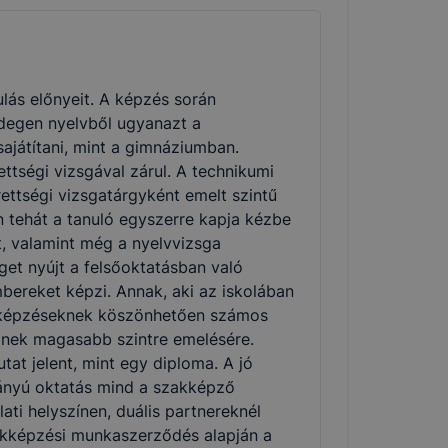
lás előnyeit. A képzés során
degen nyelvből ugyanazt a
ajátítani, mint a gimnáziumban.
ttségi vizsgával zárul. A technikumi
ettségi vizsgatárgyként emelt szintű
n tehát a tanuló egyszerre kapja kézbe
et, valamint még a nyelvvizsga
et nyújt a felsőoktatásban való
bereket képzi. Annak, aki az iskolában
ai képzéseknek köszönhetően számos
inek magasabb szintre emelésére.
at jelent, mint egy diploma. A jó
ányú oktatás mind a szakképző
ati helyszínen, duális partnereknél
zakképzési munkaszerződés alapján a