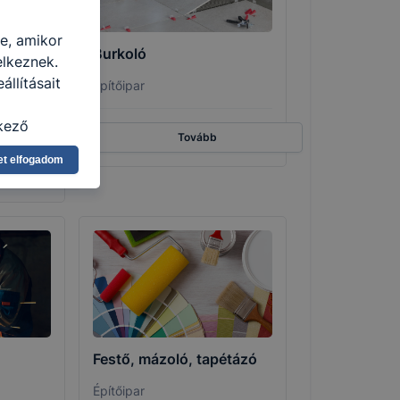
re, amikor
tási
Burkoló
elkeznek.
llításait
Építőipar
kező
Tovább
asználja Ön
et elfogadom
a, vagy
g jobb
tése.
en modern
több
 de ezek
k célja
 lehetővé
Festő, mázoló, tapétázó
kcióinak
ödni
Építőipar