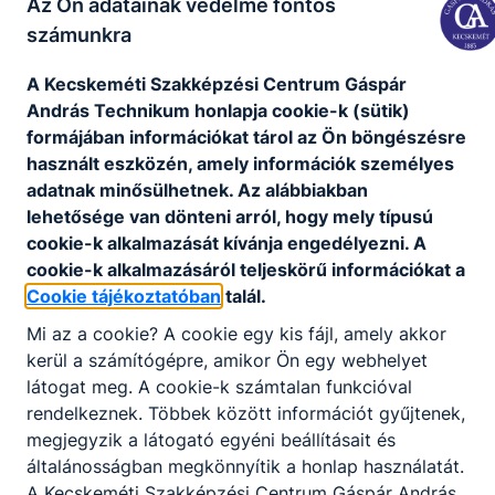
Az Ön adatainak védelme fontos
számunkra
A Kecskeméti Szakképzési Centrum Gáspár
András Technikum honlapja cookie-k (sütik)
formájában információkat tárol az Ön böngészésre
használt eszközén, amely információk személyes
Partnereink
adatnak minősülhetnek. Az alábbiakban
lehetősége van dönteni arról, hogy mely típusú
cookie-k alkalmazását kívánja engedélyezni. A
cookie-k alkalmazásáról teljeskörű információkat a
Cookie tájékoztatóban
talál.
Mi az a cookie? A cookie egy kis fájl, amely akkor
kerül a számítógépre, amikor Ön egy webhelyet
látogat meg. A cookie-k számtalan funkcióval
rendelkeznek. Többek között információt gyűjtenek,
megjegyzik a látogató egyéni beállításait és
általánosságban megkönnyítik a honlap használatát.
A Kecskeméti Szakképzési Centrum Gáspár András