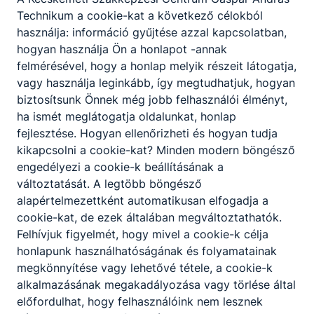
Technikum a cookie-kat a következő célokból
használja: információ gyűjtése azzal kapcsolatban,
hogyan használja Ön a honlapot -annak
felmérésével, hogy a honlap melyik részeit látogatja,
vagy használja leginkább, így megtudhatjuk, hogyan
biztosítsunk Önnek még jobb felhasználói élményt,
ha ismét meglátogatja oldalunkat, honlap
fejlesztése. Hogyan ellenőrizheti és hogyan tudja
kikapcsolni a cookie-kat? Minden modern böngésző
engedélyezi a cookie-k beállításának a
változtatását. A legtöbb böngésző
alapértelmezettként automatikusan elfogadja a
cookie-kat, de ezek általában megváltoztathatók.
Felhívjuk figyelmét, hogy mivel a cookie-k célja
honlapunk használhatóságának és folyamatainak
megkönnyítése vagy lehetővé tétele, a cookie-k
Kecskeméti SZC Gáspár András
alkalmazásának megakadályozása vagy törlése által
Technikum
előfordulhat, hogy felhasználóink nem lesznek