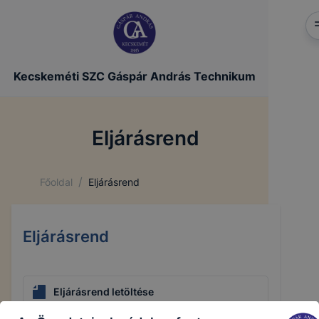
Kecskeméti SZC Gáspár András Technikum
Eljárásrend
/
Főoldal
Eljárásrend
Eljárásrend
Eljárásrend letöltése
Letöltés