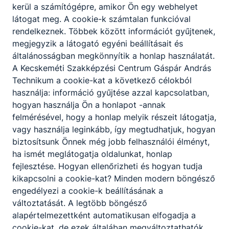
kerül a számítógépre, amikor Ön egy webhelyet
látogat meg. A cookie-k számtalan funkcióval
rendelkeznek. Többek között információt gyűjtenek,
megjegyzik a látogató egyéni beállításait és
általánosságban megkönnyítik a honlap használatát.
A Kecskeméti Szakképzési Centrum Gáspár András
Technikum a cookie-kat a következő célokból
használja: információ gyűjtése azzal kapcsolatban,
hogyan használja Ön a honlapot -annak
felmérésével, hogy a honlap melyik részeit látogatja,
vagy használja leginkább, így megtudhatjuk, hogyan
biztosítsunk Önnek még jobb felhasználói élményt,
ha ismét meglátogatja oldalunkat, honlap
fejlesztése. Hogyan ellenőrizheti és hogyan tudja
kikapcsolni a cookie-kat? Minden modern böngésző
engedélyezi a cookie-k beállításának a
változtatását. A legtöbb böngésző
alapértelmezettként automatikusan elfogadja a
cookie-kat, de ezek általában megváltoztathatók.