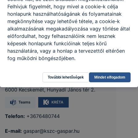
Felhívjuk figyelmét, hogy mivel a cookie-k célja
honlapunk használhatóságának és folyamatainak
megkönnyítése vagy lehetővé tétele, a cookie-k
alkalmazásának megakadályozása vagy törlése által
előfordulhat, hogy felhasználóink nem lesznek
képesek honlapunk funkcióinak teljes körű
használatára, vagy a honlap a tervezettől eltérően
fog működni böngészőjében.
Kecskeméti SZC Gáspár András
Technikum
További lehetőségek
Mindet elfogadom
6000 Kecskemét, Hunyadi János tér 2.
Teams
KRÉTA
Telefon:
+3676480744
E-mail:
gaspar@kszc-gaspar.hu